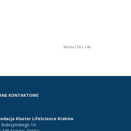
Strona 128 z 146
ANE KONTAKTOWE
undacja Klaster LifeScience Kraków
. Bobrzyńskiego 14
0-348 Kraków, Polska