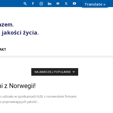
Translate »
razem.
 jakości życia.
AKT
NAJBARDZIEJ POPULARNE
i z Norwegii!
o udziału w spotkaniach b2b z norweskimi firmami
z poprawiających jakość...