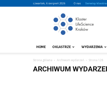
czwartek, 6 sierpień 2026
O nas
Serwisy klastra
Klaster
LifeScience
Kraków
HOME
O KLASTRZE
WYDARZENIA
Strona główna
Archiwum wydarzeń
Strona 128
ARCHIWUM WYDARZE