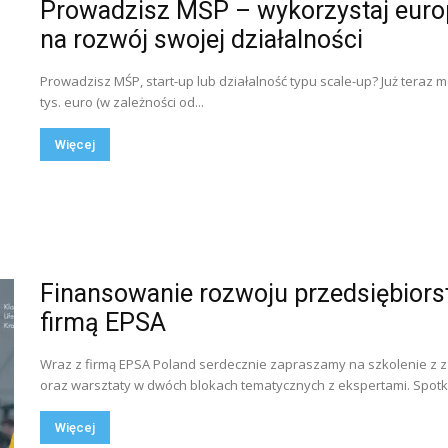
Prowadzisz MŚP – wykorzystaj euro
na rozwój swojej działalności
Prowadzisz MŚP, start-up lub działalność typu scale-up? Już teraz 
tys. euro (w zależności od...
Więcej
Finansowanie rozwoju przedsiębiors
firmą EPSA
Wraz z firmą EPSA Poland serdecznie zapraszamy na szkolenie z 
oraz warsztaty w dwóch blokach tematycznych z ekspertami. Spotk
Więcej