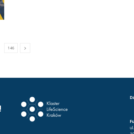
146
D
!
F
ul
3