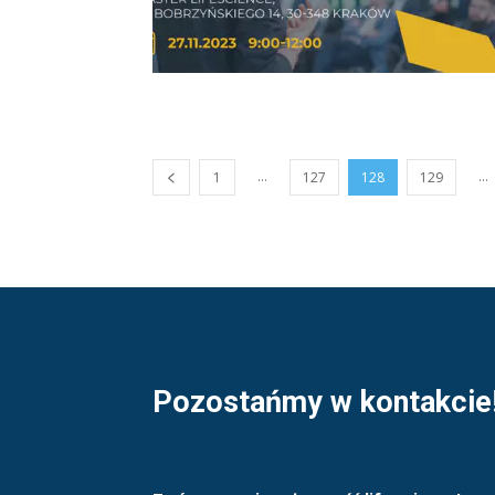
...
...
1
127
128
129
Pozostańmy w kontakcie