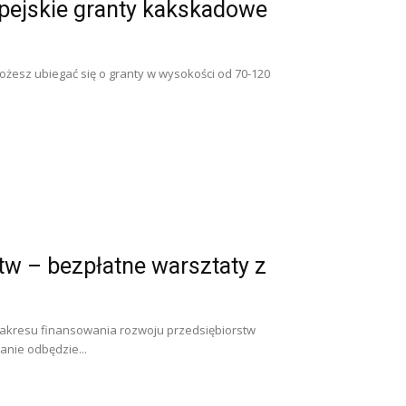
pejskie granty kakskadowe
możesz ubiegać się o granty w wysokości od 70-120
tw – bezpłatne warsztaty z
zakresu finansowania rozwoju przedsiębiorstw
anie odbędzie...