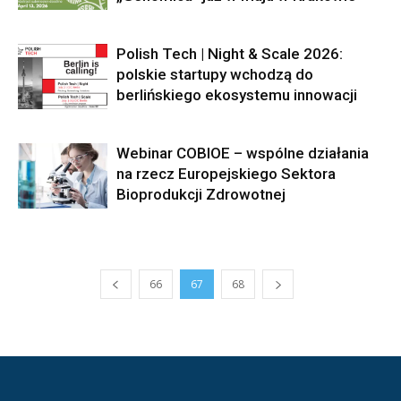
Polish Tech | Night & Scale 2026:
polskie startupy wchodzą do
berlińskiego ekosystemu innowacji
Webinar COBIOE – wspólne działania
na rzecz Europejskiego Sektora
Bioprodukcji Zdrowotnej
66
67
68