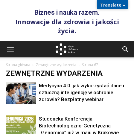
Translate »
Biznes i nauka razem.
Innowacje dla zdrowia i jakości
życia.
Strona główna
Zewnętrzne wydarzenia
Strona 67
ZEWNĘTRZNE WYDARZENIA
Medycyna 4.0: jak wykorzystać dane i
sztuczną inteligencję w ochronie
zdrowia? Bezpłatny webinar
Studencka Konferencja
Biotechnologiczno-Genetyczna
„Genomica” już w maju w Krakowie