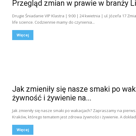
Przegląd zmian w prawie w branży Li
Drugie Śniadanie VIP Klastra | 9:00 | 24 kwietnia | ul. Józefa 17 Z
life science. Codziennie mamy do czynienia...
Więcej
Jak zmieniły się nasze smaki po wak
żywność i żywienie na...
Jak zmieniły się nasze smaki po wakacjach? Zapraszamy na pierws
Kraków, którego tematem jest zdrowa żywności i żywienie. A dokładn
Więcej