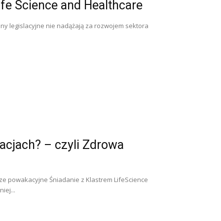
fe Science and Healthcare
miany legislacyjne nie nadążają za rozwojem sektora
acjach? – czyli Zdrowa
ze powakacyjne Śniadanie z Klastrem LifeScience
iej...