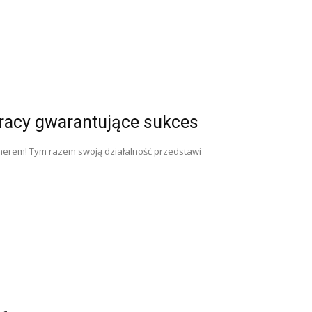
racy gwarantujące sukces
tnerem! Tym razem swoją działalność przedstawi