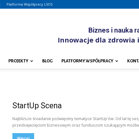
:
Platforma Współpracy LSOS
Biznes i nauka 
Innowacje dla zdrowia i
PROJEKTY
BLOG
PLATFORMY WSPÓŁPRACY
KONT
StartUp Scena
Najbliższe śniadanie poświęcimy tematyce StartUp'ów. Od lat tę s
przedsięwzięciom biznesowym oraz funduszom szukającym możliwośc
Więcej