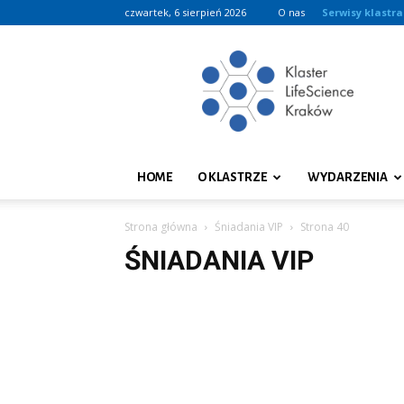
czwartek, 6 sierpień 2026
O nas
Serwisy klastra
Klaster
LifeScience
Kraków
HOME
O KLASTRZE
WYDARZENIA
Strona główna
Śniadania VIP
Strona 40
ŚNIADANIA VIP