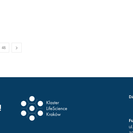
48
D
!
F
ul
3