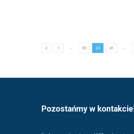
...
...
1
39
40
41
Pozostańmy w kontakcie