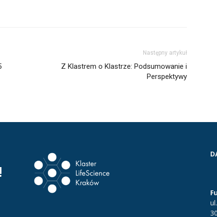
Następny artykuł
5
Z Klastrem o Klastrze: Podsumowanie i
Perspektywy
D
!
F
ul
3