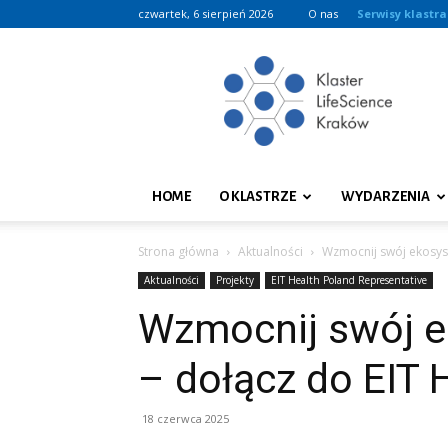
czwartek, 6 sierpień 2026
O nas
Serwisy klastra
Klaster
LifeScience
Kraków
HOME
O KLASTRZE
WYDARZENIA
Strona główna
Aktualności
Wzmocnij swój ekosyst
Aktualności
Projekty
EIT Health Poland Representative
Wzmocnij swój e
– dołącz do EIT 
18 czerwca 2025