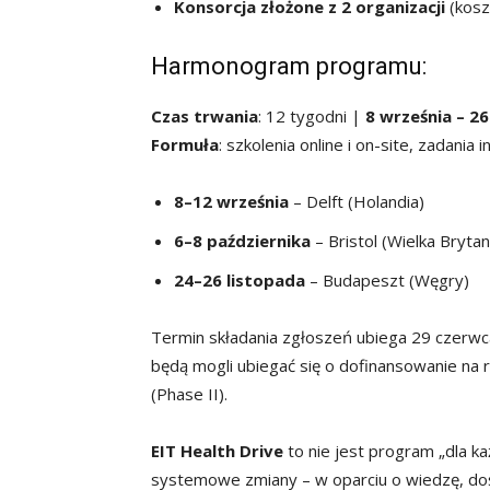
Konsorcja złożone z 2 organizacji
(kosz
Harmonogram programu:
Czas trwania
: 12 tygodni |
8 września – 2
Formuła
: szkolenia online i on-site, zadania
8–12 września
– Delft (Holandia)
6–8 października
– Bristol (Wielka Brytan
24–26 listopada
– Budapeszt (Węgry)
Termin składania zgłoszeń ubiega 29 czerwca
będą mogli ubiegać się o dofinansowanie na
(Phase II).
EIT Health Drive
to nie jest program „dla k
systemowe zmiany – w oparciu o wiedzę, dośw