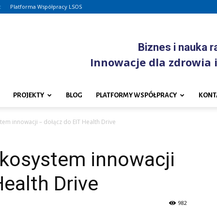
:
Platforma Współpracy LSOS
Biznes i nauka 
Innowacje dla zdrowia i
PROJEKTY
BLOG
PLATFORMY WSPÓŁPRACY
KONT
em innowacji – dołącz do EIT Health Drive
kosystem innowacji
Health Drive
982