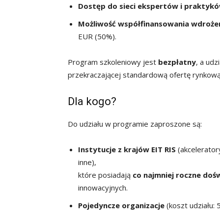
Dostęp do sieci ekspertów i praktyk
Możliwość współfinansowania wdroż
EUR (50%).
Program szkoleniowy jest
bezpłatny
, a udz
przekraczającej standardową ofertę rynkową
Dla kogo?
Do udziału w programie zaproszone są:
Instytucje z krajów EIT RIS
(akceleratory
inne),
które posiadają
co najmniej roczne doś
innowacyjnych.
Pojedyncze organizacje
(koszt udziału: