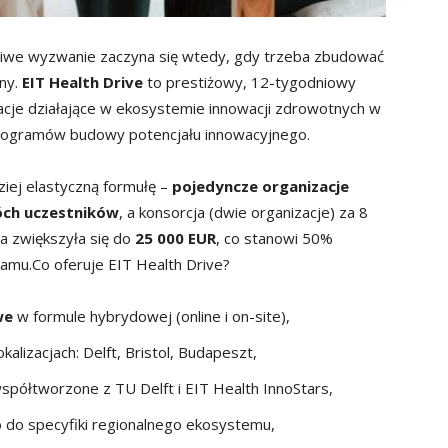
dziwe wyzwanie zaczyna się wtedy, gdy trzeba zbudować
any.
EIT Health Drive
to prestiżowy, 12-tygodniowy
acje działające w ekosystemie innowacji zdrowotnych w
rogramów budowy potencjału innowacyjnego.
iej elastyczną formułę –
pojedyncze organizacje
óch uczestników
, a konsorcja (dwie organizacje) za 8
a zwiększyła się do
25 000 EUR
, co stanowi 50%
amu.Co oferuje EIT Health Drive?
we
w formule hybrydowej (online i on-site),
kalizacjach: Delft, Bristol, Budapeszt,
współtworzone z TU Delft i EIT Health InnoStars,
do specyfiki regionalnego ekosystemu,