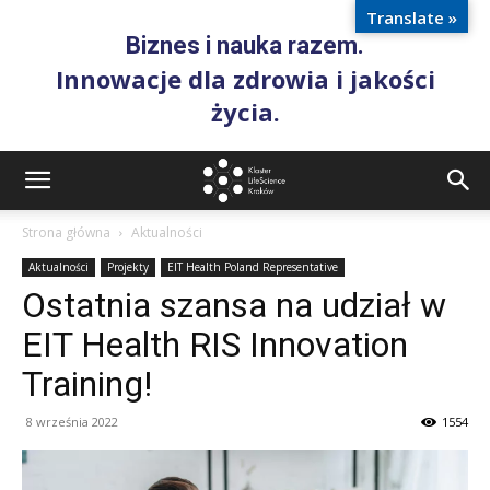
Translate »
Biznes i nauka razem.
Innowacje dla zdrowia i jakości
życia.
Strona główna
Aktualności
Aktualności
Projekty
EIT Health Poland Representative
Ostatnia szansa na udział w
EIT Health RIS Innovation
Training!
8 września 2022
1554