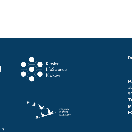
D
!
F
ul
3
Te
Ma
.
F