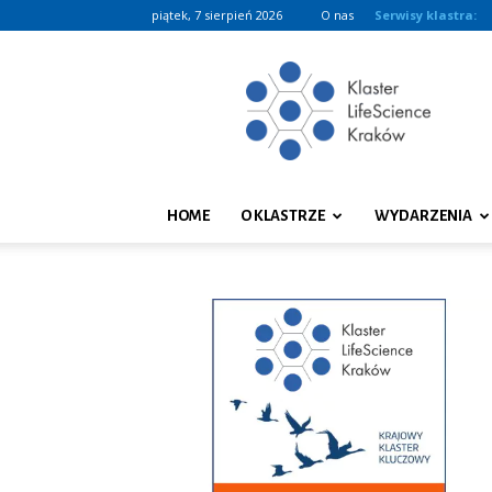
piątek, 7 sierpień 2026
O nas
Serwisy klastra:
Klaster
LifeScience
Kraków
HOME
O KLASTRZE
WYDARZENIA