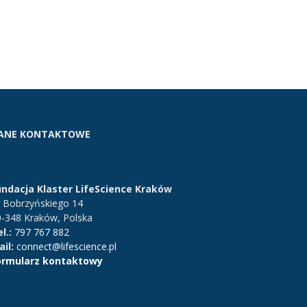
ANE KONTAKTOWE
undacja Klaster LifeScience Kraków
. Bobrzyńskiego 14
0-348 Kraków, Polska
l.:
797 767 882
il:
connect@lifescience.pl
ormularz kontaktowy