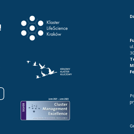
D
!
F
ul
3
Te
Ma
.
F
Po
p
Ge