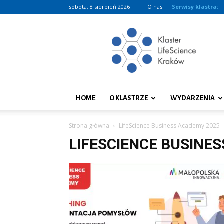
sobota, 8 sierpień 2026
O nas
Serwisy klastra:
Klaster
LifeScience
Kraków
HOME
O KLASTRZE
WYDARZENIA
Strona główna
LifeScience Business Academy 2025
LIFESCIENCE BUSINE