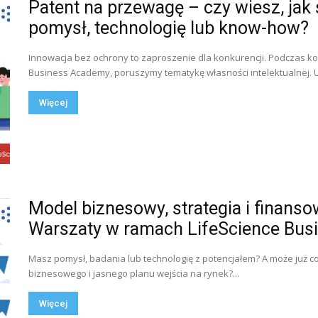
Patent na przewagę – czy wiesz, jak
pomysł, technologię lub know-how?
Innowacja bez ochrony to zaproszenie dla konkurencji. Podczas ko
Business Academy, poruszymy tematykę własności intelektualnej. U
Więcej
Model biznesowy, strategia i finans
Warszaty w ramach LifeScience Busi
Masz pomysł, badania lub technologię z potencjałem? A może już coś
biznesowego i jasnego planu wejścia na rynek?...
Więcej