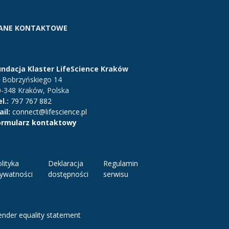
ANE KONTAKTOWE
undacja Klaster LifeScience Kraków
. Bobrzyńskiego 14
0-348 Kraków, Polska
l.:
797 767 882
il:
connect@lifescience.pl
ormularz kontaktowy
lityka
Deklaracja
Regulamin
rywatności
dostępności
serwisu
nder equality statement