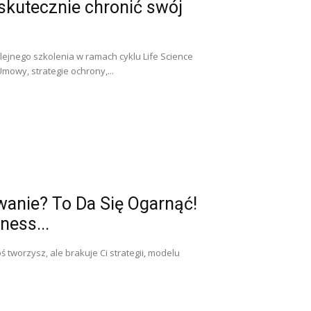
 skutecznie chronić swój
lejnego szkolenia w ramach cyklu Life Science
mowy, strategie ochrony,...
owanie? To Da Się Ogarnąć!
ness...
 tworzysz, ale brakuje Ci strategii, modelu