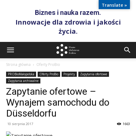
Translate »
Biznes i nauka razem.
Innowacje dla zdrowia i jakości
życia.
Strona główna
Oferty ProBio
PROBioMałopolska
Oferty ProBio
Projekty
Zapytania ofertowe
Zapytania archiwalne
Zapytanie ofertowe –
Wynajem samochodu do
Düsseldorfu
10 sierpnia 2017
1663