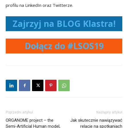
profilu na LinkedIn oraz Twitterze.
Zajrzyj na BLOG Klastra!
Dołącz do #LSOS19
Poprzedni artykuł
Następny artykuł
ORGANOME project – the
Jak skutecznie nawiązywać
Semi-Artificial Human model,
relacje na spotkaniach