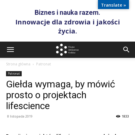
Translate »
Biznes i nauka razem.
Innowacje dla zdrowia i jakości
życia.
Strona główna
Patronat
Patronat
Giełda wymaga, by mówić
prosto o projektach
lifescience
8 listopada 2019
1833