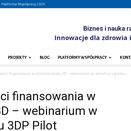
Platforma Współpracy LSOS
Biznes i nauka 
Innowacje dla zdrowia i
PROJEKTY
BLOG
PLATFORMY WSPÓŁPRACY
KONT
wości finansowania w obszarze druku 3D – webinarium w ramach programu...
ci finansowania w
3D – webinarium w
 3DP Pilot