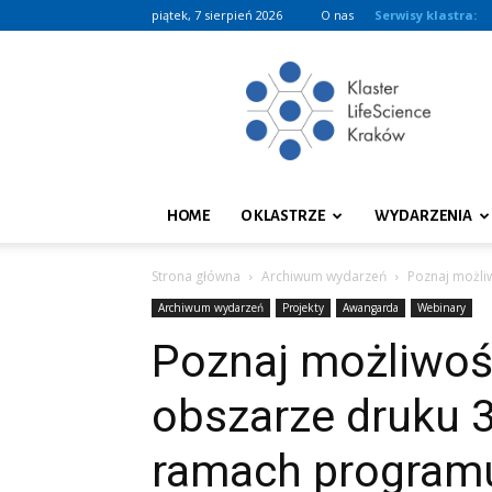
piątek, 7 sierpień 2026
O nas
Serwisy klastra:
Klaster
LifeScience
Kraków
HOME
O KLASTRZE
WYDARZENIA
Strona główna
Archiwum wydarzeń
Poznaj możli
Archiwum wydarzeń
Projekty
Awangarda
Webinary
Poznaj możliwoś
obszarze druku 
ramach programu