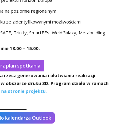
z projektu Horizon Europa
ia na poziomie regionalnym
zku ze zidentyfikowanymi możliwościami
SATE, Trinity, SmartEEs, WeldGalaxy, Metabuidling
nie 13:00 – 15:00.
rz plan spotkania
 rzecz generowania i ułatwiania realizacji
w obszarze druku 3D. Program działa w ramach
 na stronie projektu.
do kalendarza Outlook