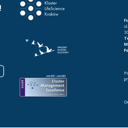
!
F
ul
3
Te
Ma
.
F
Po
p
Ge