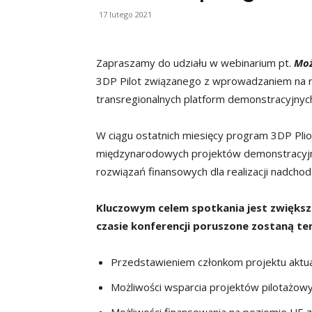
17 lutego 2021
Zapraszamy do udziału w webinarium pt.
Moż
3DP Pilot związanego z wprowadzaniem na ry
transregionalnych platform demonstracyjnyc
W ciągu ostatnich miesięcy program 3DP Pliot
międzynarodowych projektów demonstracyjnyc
rozwiązań finansowych dla realizacji nadcho
Kluczowym celem spotkania jest zwiększ
czasie konferencji poruszone zostaną te
Przedstawieniem członkom projektu aktua
Możliwości wsparcia projektów pilotażow