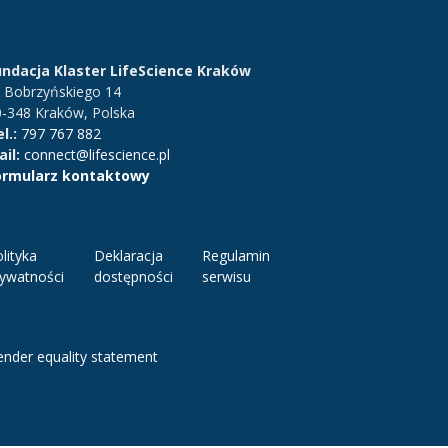
undacja Klaster LifeScience Kraków
. Bobrzyńskiego 14
0-348 Kraków, Polska
l.:
797 767 882
il:
connect@lifescience.pl
ormularz kontaktowy
lityka
Deklaracja
Regulamin
rywatności
dostępności
serwisu
nder equality statement