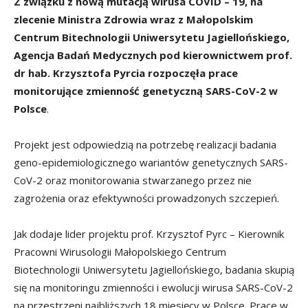
Z związku z nową mutacją wirusa COVID – 19, na
zlecenie Ministra Zdrowia wraz z Małopolskim
Centrum Bitechnologii Uniwersytetu Jagiellońskiego,
Agencja Badań Medycznych
pod kierownictwem prof.
dr hab. Krzysztofa Pyrcia
rozpoczęła prace
monitorujące zmienność genetyczną SARS-CoV-2 w
Polsce
.
Projekt jest odpowiedzią na potrzebę realizacji badania
geno-epidemiologicznego wariantów genetycznych SARS-
CoV-2 oraz monitorowania stwarzanego przez nie
zagrożenia oraz efektywności prowadzonych szczepień.
Jak dodaje lider projektu prof. Krzysztof Pyrc – Kierownik
Pracowni Wirusologii Małopolskiego Centrum
Biotechnologii Uniwersytetu Jagiellońskiego, badania skupią
się na monitoringu zmienności i ewolucji wirusa SARS-CoV-2
na przestrzeni najbliższych 18 miesięcy w Polsce. Prace w