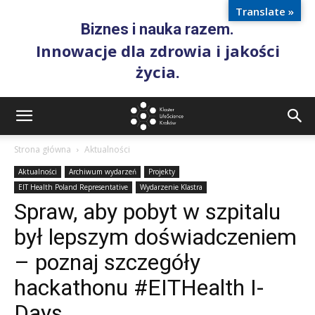
Translate »
Biznes i nauka razem.
Innowacje dla zdrowia i jakości
życia.
Strona główna
Aktualności
Aktualności
Archiwum wydarzeń
Projekty
EIT Health Poland Representative
Wydarzenie Klastra
Spraw, aby pobyt w szpitalu
był lepszym doświadczeniem
– poznaj szczegóły
hackathonu #EITHealth I-
Days