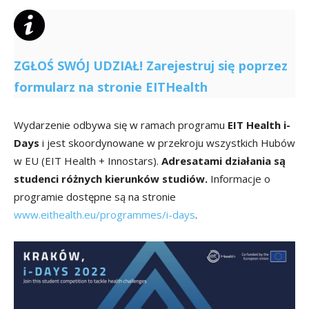
ZGŁOŚ SWÓJ UDZIAŁ! Zarejestruj się poprzez
formularz na stronie EITHealth
Wydarzenie odbywa się w ramach programu
EIT Health i-
Days
i jest skoordynowane w przekroju wszystkich Hubów
w EU (EIT Health + Innostars).
Adresatami działania są
studenci różnych kierunków studiów.
Informacje o
programie dostępne są na stronie
www.eithealth.eu/programmes/i-days
.