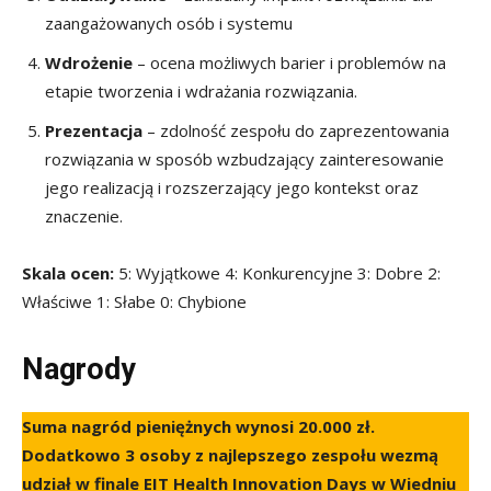
zaangażowanych osób i systemu
Wdrożenie
– ocena możliwych barier i problemów na
etapie tworzenia i wdrażania rozwiązania.
Prezentacja
– zdolność zespołu do zaprezentowania
rozwiązania w sposób wzbudzający zainteresowanie
jego realizacją i rozszerzający jego kontekst oraz
znaczenie.
Skala ocen:
5: Wyjątkowe 4: Konkurencyjne 3: Dobre 2:
Właściwe 1: Słabe 0: Chybione
Nagrody
Suma nagród pieniężnych wynosi 20.000 zł.
Dodatkowo 3 osoby z najlepszego zespołu wezmą
udział w finale EIT Health Innovation Days w Wiedniu