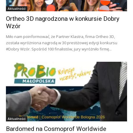
Aktualności
Ortheo 3D nagrodzona w konkursie Dobry
Wzór
Miło nam poinformować, że Partner Klastra, firma Ortheo 3D,
została wyróżniona nagrodą w 30 prestiżowej edycji konkursu
#Dobry Wzór. Spośród 100 finalistów, jury wyróżniło firmę...
Aktualności
Bardomed na Cosmoprof Worldwide