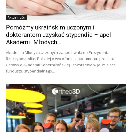
Aktualności
Pomóżmy ukraińskim uczonym i
doktorantom uzyskać stypendia – apel
Akademii Młodych...
Akademia Młodych Uczonych zaapelowała do Prezydenta
Rzeczypospolitej Polskiej o wycofanie z parlamentu projektu
Ustawy o Akademii Kopernikańskiej i stworzenie w jej miejsce
funduszu stypendialnego...