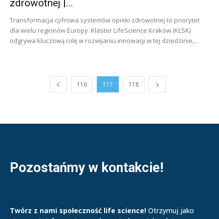
zdrowotnej |...
Transformacja cyfrowa systemów opieki zdrowotnej to priorytet
dla wielu regionów Europy. Klaster LifeScience Kraków (KLSK)
odgrywa kluczową rolę w rozwijaniu innowacji w tej dziedzinie,...
116
117
118
Pozostańmy w kontakcie!
Twórz z nami społeczność life science!
Otrzymuj jako