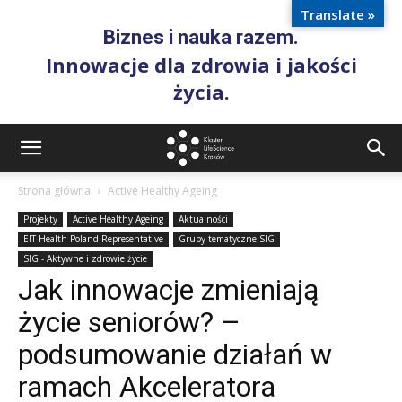
Translate »
Biznes i nauka razem.
Innowacje dla zdrowia i jakości
życia.
Strona główna
Active Healthy Ageing
Projekty
Active Healthy Ageing
Aktualności
EIT Health Poland Representative
Grupy tematyczne SIG
SIG - Aktywne i zdrowie życie
Jak innowacje zmieniają
życie seniorów? –
podsumowanie działań w
ramach Akceleratora